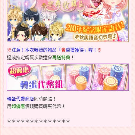
※
注意！本次轉蛋的物品「
會
重覆獲得」喔！
※
達成指定轉蛋次數還會
再送特典
！
轉蛋代幣商店
同時開張！
用
超優惠
價錢購買轉蛋代幣！
＊＊＊＊＊＊＊＊＊＊＊＊＊＊