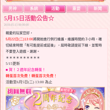
男神
系統
活動
重要
新聞
5月15日活動公告☆
2018-05-15 00:00:00
親愛的玩家您好，
5月22日(二)
13:00
將開始進行例行維護，維護時間約３小時，確
切結束時間「有可能提前或延後」，屆時敬請提前下線，並暫時
不要登入遊戲，謝謝。
＊＊＊＊＊＊＊＊＊＊
5/15更新
■ 賀！２週年記念轉蛋
！
轉蛋首次免費！轉蛋首次免費！
活動至6月5日(二) 13:00 為止