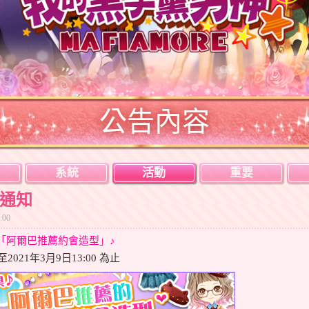
公告內容
系統
活動
重要
新通知
:00
合「阿爾巴推薦約會造型」
♪
021年3月9日13:00 為止