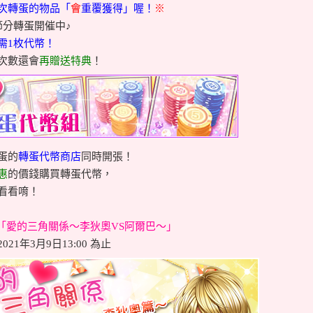
次轉蛋的物品「
會
重覆獲得」喔！
※
節分轉蛋開催中♪
需1枚代幣！
次數還會
再贈送特典
！
蛋的
轉蛋代幣商店
同時開張！
惠
的價錢購買轉蛋代幣，
看看唷！
「愛的三角關係～李狄奧VS阿爾巴～
」
21年3月9日13:00 為止