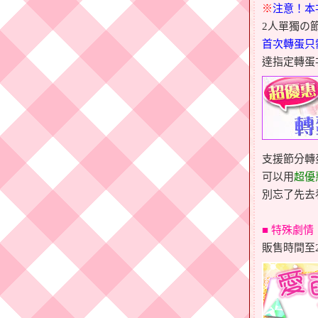
※
注意！本
2人單獨の
首次轉蛋只
達指定轉蛋
支援節分轉
可以用
超優
別忘了先去
■ 特殊
劇情
販售時間至20