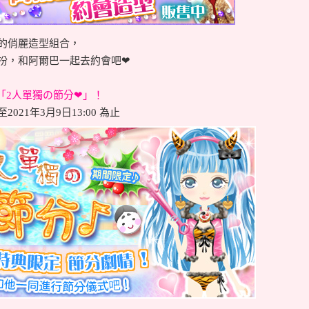
的俏麗造型組合，
扮，和阿爾巴一起去約會吧❤
「2人單獨の節分
❤
」！
021年3月9日13:00 為止